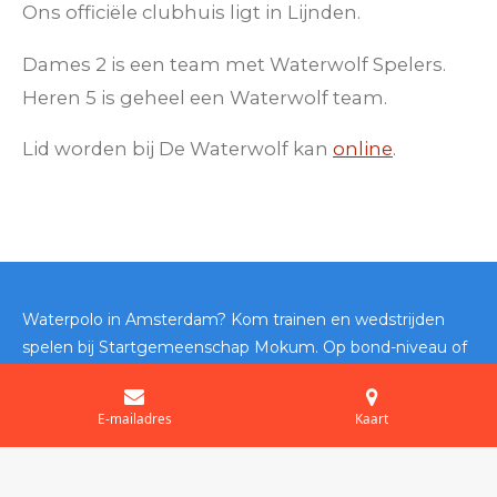
Ons officiële clubhuis ligt in Lijnden.
Dames 2 is een team met Waterwolf Spelers.
Heren 5 is geheel een Waterwolf team.
Lid worden bij De Waterwolf kan
online
.
Waterpolo in Amsterdam? Kom trainen en wedstrijden
spelen bij Startgemeenschap Mokum. Op bond-niveau of
district? Het kan bij SG Mokum.
© 2026 SG Mokum
E-mailadres
Kaart